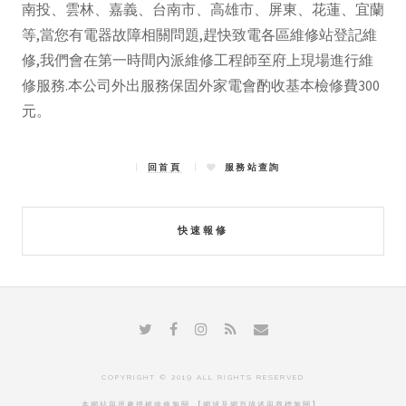
南投、雲林、嘉義、台南市、高雄市、屏東、花蓮、宜蘭
等,當您有電器故障相關問題,趕快致電各區維修站登記維
修,我們會在第一時間內派維修工程師至府上現場進行維
修服務.本公司外出服務保固外家電會酌收基本檢修費300
元。
回首頁
服務站查詢
快速報修
COPYRIGHT © 2019 ALL RIGHTS RESERVED
本網站與原廠授權維修無關 【網域及網頁描述與商標無關】
.