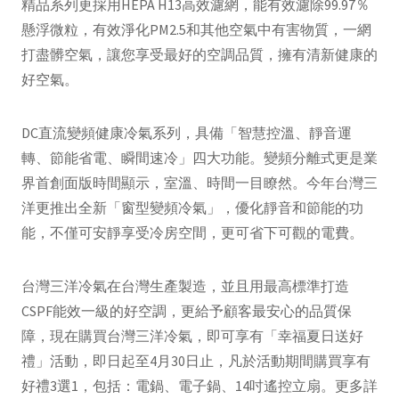
精品系列更採用HEPA H13高效濾網，能有效濾除99.97％
懸浮微粒，有效淨化PM2.5和其他空氣中有害物質，一網
打盡髒空氣，讓您享受最好的空調品質，擁有清新健康的
好空氣。
DC直流變頻健康冷氣系列，具備「智慧控溫、靜音運
轉、節能省電、瞬間速冷」四大功能。變頻分離式更是業
界首創面版時間顯示，室溫、時間一目瞭然。今年台灣三
洋更推出全新「窗型變頻冷氣」，優化靜音和節能的功
能，不僅可安靜享受冷房空間，更可省下可觀的電費。
台灣三洋冷氣在台灣生產製造，並且用最高標準打造
CSPF能效一級的好空調，更給予顧客最安心的品質保
障，現在購買台灣三洋冷氣，即可享有「幸福夏日送好
禮」活動，即日起至4月30日止，凡於活動期間購買享有
好禮3選1，包括：電鍋、電子鍋、14吋遙控立扇。更多詳